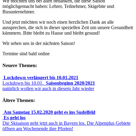
Wir möchten uns bei allen bedanken, die diese Saison
möglichgemacht haben: Lehrer, Teilnehmer, Skigebite und
Busunternehmer.
Und jetzt möchten wir noch einen herzlichen Dank an alle
aussprechen, die sich in dieser speziellen Zeit um unsere Gesundheit
kümmern. Bitte bleibt zu Hause und bleibt gesund!
Wir sehen uns in der nächsten Saison!
Termine sind bald online
Neuere Themen:
Lockdown verlängert bis 10.01.2021
Lockdown bis 10.01.
Saisonbeginn 2020/2021
natürlich wollen wir auch in diesem Jahr wieder
Ältere Themen:
Am Samstag 15.02.2020 geht es ins Sudelfeld
Es geht los
Die Skisaison geht jetzt auch in Bayern los. Die Alpenplus Gebiete
öffnen am Wochenende ihre Pforten!